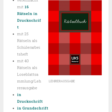
vereinfacht
mit
16
Rätseln in
Druckschrif
t
mit 25
Rätseln als
Schülerarbei
tsheft
mit 40
Rätseln als
Loseblattsa
mmlung/Leh
LEHRERAUSGABE
rerausgabe
in
Druckschrift
in Grundschrift