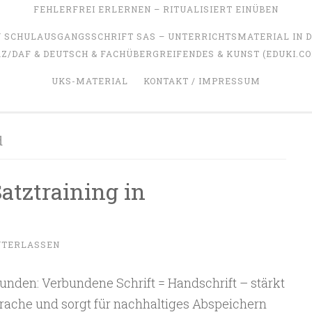
FEHLERFREI ERLERNEN – RITUALISIERT EINÜBEN
SCHULAUSGANGSSCHRIFT SAS – UNTERRICHTSMATERIAL IN 
Z/DAF & DEUTSCH & FACHÜBERGREIFENDES & KUNST (EDUKI.C
UKS-MATERIAL
KONTAKT / IMPRESSUM
d
atztraining in
NTERLASSEN
nden: Verbundene Schrift = Handschrift – stärkt
prache und sorgt für nachhaltiges Abspeichern